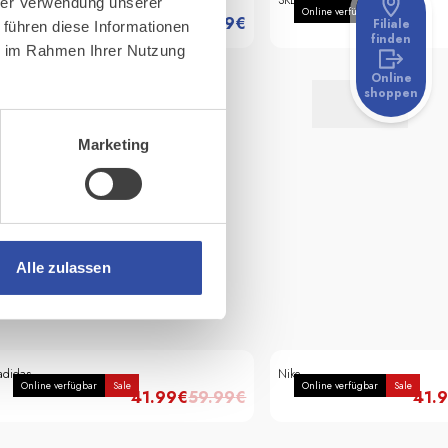
adidas
SKECHERS
hrer Verwendung unserer
Online verfügbar
Online verfügbar
84.99
€
Filiale
 führen diese Informationen
finden
ie im Rahmen Ihrer Nutzung
Online
shoppen
Marketing
Alle zulassen
adidas
Nike
Online verfügbar
Sale
Online verfügbar
Sale
41.99
€
59.99
€
41.