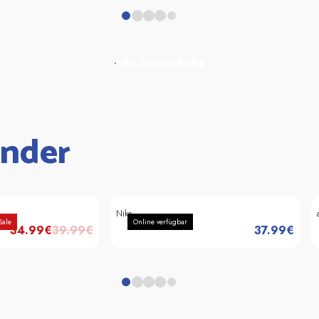
Alle Sportschuhe
inder
Nike
Sale
Online verfügbar
34.99
€
39.99
€
37.99
€