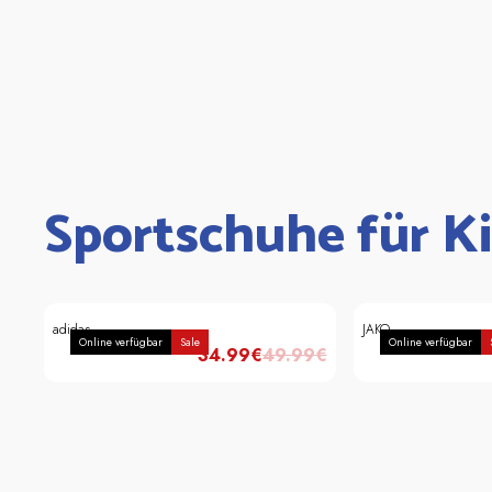
Sportschuhe für K
adidas
JAKO
Online verfügbar
Sale
Online verfügbar
34.99
€
49.99
€