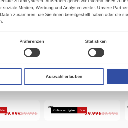
SKECHERS
Website zu analysieren. Außerdem geben wir Informationen zu I
Online verfügbar
59.99
€
59.99
€
r soziale Medien, Werbung und Analysen weiter. Unsere Partner
 Daten zusammen, die Sie ihnen bereitgestellt haben oder die s
n.
Präferenzen
Statistiken
Alle Sportschuhe
erren
Auswahl erlauben
Lotto
Sale
Online verfügbar
Sale
29.99
€
39.99
€
29.99
€
39.99
€