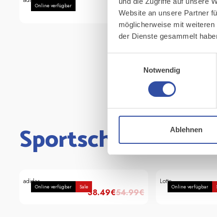
adidas
SKECHERS
und die Zugriffe auf unsere 
Online verfügbar
Online verfügbar
99.99
€
Website an unsere Partner fü
möglicherweise mit weiteren
der Dienste gesammelt habe
Einwilligungsauswahl
Notwendig
Sportschuhe für H
Ablehnen
adidas
Lotto
Online verfügbar
Sale
Online verfügbar
38.49
€
54.99
€