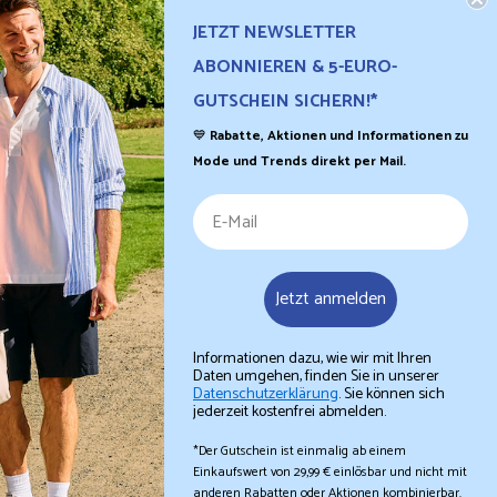
allen Schuhpark-Filialen einlösbar.
JETZT NEWSLETTER
ABONNIEREN & 5-EURO-
GUTSCHEIN SICHERN!*
💙
Rabatte, Aktionen und Informationen zu
Mode und Trends direkt per Mail.
Schuhpark
ist eine Marke der Kienast Unternehmensgruppe.
Jetzt anmelden
Informationen dazu, wie wir mit Ihren
Daten umgehen, finden Sie in unserer
Datenschutzerklärung
. Sie können sich
jederzeit kostenfrei abmelden.
*Der Gutschein ist einmalig ab einem
Einkaufswert von 29,99 € einlösbar und nicht mit
anderen Rabatten oder Aktionen kombinierbar.