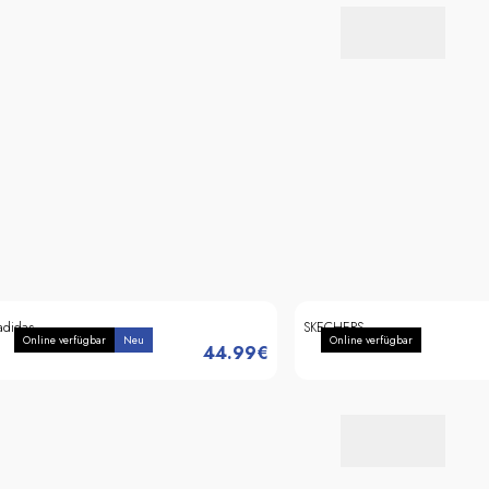
adidas
SKECHERS
Online verfügbar
Neu
Online verfügbar
44.99
€