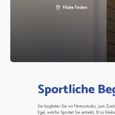
Filiale finden
Sportliche Beg
Sie begleiten Sie ins Fitnessstudio, zum Zumb
Egal, welche Sportart Sie antreibt, fit zu bl