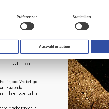
Präferenzen
Statistiken
ige Pflege. Leder, Rau-
he Produkte.
 – nach 12-15 Mal Tragen
Auswahl erlauben
m Ihrer Schuhe zu
en und dunklen Ort.
uhe für jede Wetterlage
ben. Passende
eren Filialen oder online
ere Mitarbeitenden in