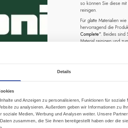
so können Sie diese mit 
reinigen.
Für glatte Materialien wi
hervorragend die Produ
Complete“.
Beides sind 
Material reinigen und zu
ist somit vor dem Austro
Nach dem Reinigen sollt
Hierfür eignet sich das 
schützt das Material, ind
Details
atmungsaktiv versiegelt w
nicht in das Material ein
Cookies
nhalte und Anzeigen zu personalisieren, Funktionen für soziale
Website zu analysieren. Außerdem geben wir Informationen zu I
r soziale Medien, Werbung und Analysen weiter. Unsere Partner
 Daten zusammen, die Sie ihnen bereitgestellt haben oder die s
n.