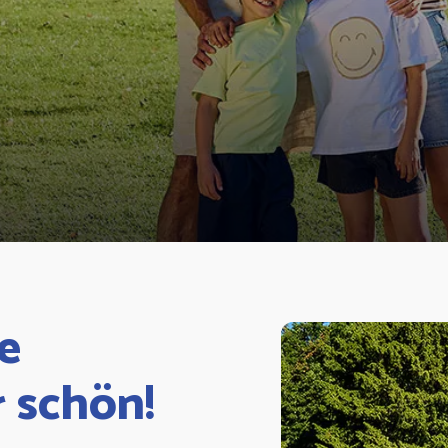
e
 schön!