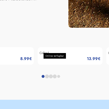
Collonil
Online verfügbar
8.99
€
13.99
€