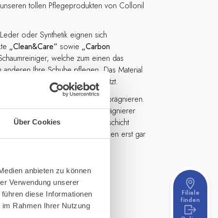
unseren tollen Pflegeprodukten von Collonil
e Leder oder Synthetik eignen sich
kte
„Clean&Care“
sowie
„Carbon
Schaumreiniger, welche zum einen das
m anderen Ihre Schuhe pflegen. Das Material
cknen und Materialbrüchen geschützt.
en Sie Ihre Schuhe wieder neu imprägnieren.
Produkt
„Carbon Pro“
. Dieser Imprägnierer
em die Oberfläche mit einer Schutzschicht
Über Cookies
ird. Schmutz und Feuchtigkeit können erst gar
ziehen und perlen direkt ab.
 Medien anbieten zu können
hrer Verwendung unserer
Filiale
 führen diese Informationen
finden
ie im Rahmen Ihrer Nutzung