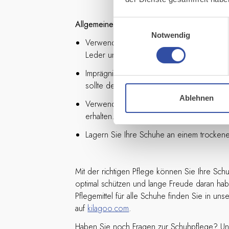
Allgemeine Tipps für die Schuhpflege:
Einwilligungsauswahl
Notwendig
Verwenden Sie für jedes Material die richt
Leder und Textil benötigen unterschiedlic
Imprägnieren Sie Ihre Schuhe regelmäßig
sollte der Schutz neu aufgefrischt werden.
Ablehnen
Verwenden Sie Schuhspanner, um die For
erhalten.
Lagern Sie Ihre Schuhe an einem trocken
Mit der richtigen Pflege können Sie Ihre Sch
optimal schützen und lange Freude daran ha
Pflegemittel für alle Schuhe finden Sie in uns
auf
kilagoo.com
.
Haben Sie noch Fragen zur Schuhpflege? Uns