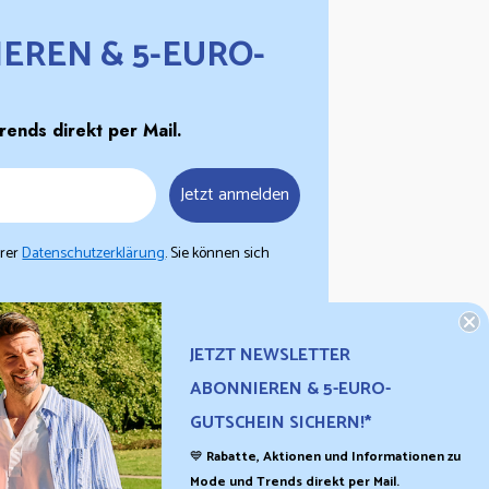
EREN & 5-EURO-
ends direkt per Mail.
Jetzt anmelden
erer
Datenschutzerklärung
. Sie können sich
ht mit anderen Rabatten oder Aktionen kombinierbar.
allen Schuhpark-Filialen einlösbar.
JETZT NEWSLETTER
ABONNIEREN & 5-EURO-
GUTSCHEIN SICHERN!*
💙
Rabatte, Aktionen und Informationen zu
Mode und Trends direkt per Mail.