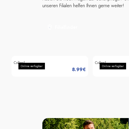
unseren Filialen helfen Ihnen gerne weiter!
Filialfinder
Collonil
Collonil
Online verfügbar
Online verfügbar
8.99
€